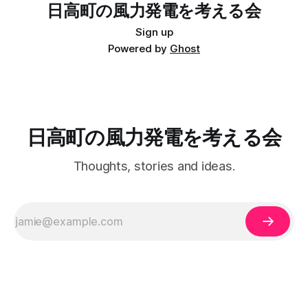
いのでわからない。 という内容でした。 議会だよりにも一
日高町の風力発電を考える会
又は十分に低減する必要がある。」 「地域の環境保全より
般質問の内容が要約されて記載してありました。 議会だよ
も事業規模の維持を優先することなく、 適切に環境影響に
り：令和6年7月25日 178号記載
Sign up
係る予測及び評価を行い、 環境影響の回避・低減のため
http://www.town.wakayama-
Powered by
Ghost
に、 風力発電設備の規模、配置等の再検討を中心に、 事業
hidaka.lg.jp/docs/2014090500409/files/gikai_178.pdf Q: 風
規模を縮小することも視野に入れ
力発電を推進している立場なの？ 町長： 推進しているとい
う考えはない。 全町民の生命と財産を守ることが使命なの
で調査結果に基づいて慎重に対応。 町民の生活や健康に影
響を与える事があってはならない。 Q: 方法書がダウンロー
ドや印刷できない状態になっていた。住民に十分認知されて
日高町の風力発電を考える会
いない状態で「住民への理解」を求めるのに
Thoughts, stories and ideas.