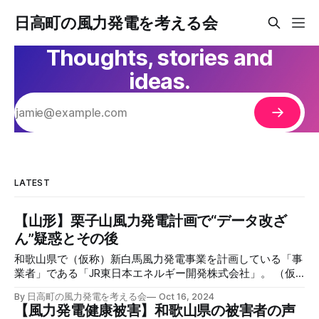
日高町の風力発電を考える会
Thoughts, stories and
ideas.
LATEST
【山形】栗子山風力発電計画で“データ改ざ
ん”疑惑とその後
和歌山県で（仮称）新白馬風力発電事業を計画している「事
業者」である「JR東日本エネルギー開発株式会社」。 （仮
称）新白馬風力発電事業って何？どんな計画なの？（仮称）
By 日高町の風力発電を考える会
Oct 16, 2024
新白馬風力発電事業」は、和歌山県広川町と日高川町の境に
【風力発電健康被害】和歌山県の被害者の声
ある既設の白馬ウィンドウファームの再建・エリア拡大を計