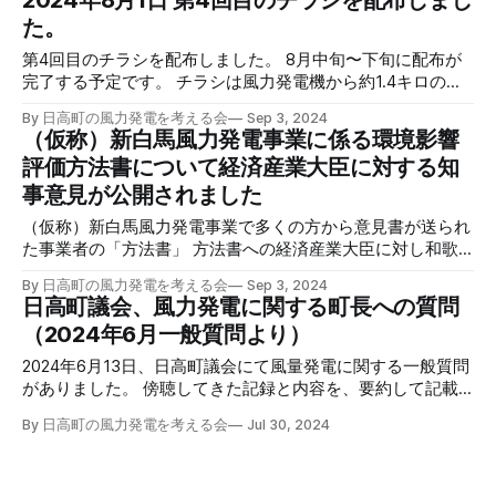
2024年8月1日 第4回目のチラシを配布しまし
1. 風力発電をはじめとする様々な発生源から、低周波・超低
MBdownload-circle 一部内容を抜粋 （仮称）新白馬風力発
ながり 風力発電で発電さ
周波音が発生し、人々の健康や生活に深刻な影響を与えてい
た。
電事業方法書についての意見の概要と事業者の見解（令和6
るにもかかわらず、低周波・超低周波音に関する規制や対策
年5月） 事業者名：JR東日本エネルギー開発株式会社 1.3.3
第4回目のチラシを配布しました。 8月中旬〜下旬に配布が
は十分ではなく、被害の実態が把握されていない。 2. 早急
意見書の提出状況 提出された意見の総数は、192 通(482 件)
完了する予定です。 チラシは風力発電機から約1.4キロの場
に、低周波・超低周波音の健康影響に関する研究を進め、適
であった。 意見と回答 閲覧したなかでも、施設、学校、住
所に住んでいた方の体験談です。内容を確認したい方は直接
切な規制や対策を講じる必要がある。 マリアナ博士につい
居が多数あり、これほど の巨大な風車が造られるのは反対
By 日高町の風力発電を考える会
Sep 3, 2024
ご連絡ください。
て マリアナ・アルヴェ
（仮称）新白馬風力発電事業に係る環境影響
です。 今後の調査、予測及び評価の結果 を踏まえて学校等
の特に配慮が必 要な施設や住居等への影響を可能 な限り回
評価方法書について経済産業大臣に対する知
避又は低減するよう努め ます。また、地域住民の皆さまに
事意見が公開されました
分 かりやすく丁寧な説明に努め、事業 へのご理解をいただ
（仮称）新白馬風力発電事業で多くの方から意見書が送られ
た事業者の「方法書」 方法書への経済産業大臣に対し和歌
山県知事の意見書が述べられました。 知事意見「計画全体
By 日高町の風力発電を考える会
Sep 3, 2024
の見直しを」 （仮称）新白馬風力発電事業に係る環境影響
日高町議会、風力発電に関する町長への質問
評価方法書について経済産業大臣に対する知事意見 （仮
（2024年6月一般質問より）
称）新白馬風力発電事業に係る環境影響評価方法書について
経済産業大臣に対する知事意見.pdf608 KBdownload-circle
2024年6月13日、日高町議会にて風量発電に関する一般質問
意見の中には 「西側部分には森林が広がり未開発の部分が
がありました。 傍聴してきた記録と内容を、要約して記載
多く存在することに加え、 西側部分のさらに外側には多く
します。 西岡 佳奈子 議員が町長に対し、一般質問を行いま
の住居等もあることから、西側部分の開発の規模が大きくな
By 日高町の風力発電を考える会
Jul 30, 2024
した。 風力発電に関する質問に対し、町長の主な回答は *
るほど、 より重大な環境影響が発生する可能性があること
この計画は町として推進はしていない。 * （事業者の）調査
を十分に認識したうえで、 慎重かつ丁寧に環境影響に係る
結果に基づいて慎重に対応。 * （風車位置が）決まっていな
調査、予測及び評価を行うことにより、環境影響を回避し、