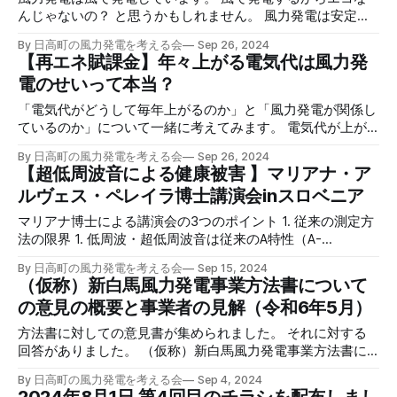
プロジェクトです。JR東日本エネルギー開発株式会社が事業
称）新白馬風力発電事業計画では、原谷区や萩原区民が、利
すが、風力発電事業は行政にも関わりがあります。 私達の
んじゃないの？ と思うかもしれません。 風力発電は安定供
者で、最大60,
害関係者ため、区民の意思を確認する住民投票やアンケート
生活のこと、暮らしのことなのですから。 * 風車の音がうる
給できない 風は吹いたり止んだり。電気を安定供給が出来
By 日高町の風力発電を考える会
Sep 26, 2024
などが必要です。 住民投票（アンケート）とは 住民投票と
さいかもしれない * 土砂崩れが起こるかもしれない * 水害が
ません。 太陽光発電も同じく、日照のある時しか発電でき
【再エネ賦課金】年々上がる電気代は風力発
は、ある事項に関する住民の意思を、直接確認する制度で
起こって、洪水になるかもしれない * 景観が変わって、地価
ないので、電気を安定供給できません。 ゆえに 火力発電所
電のせいって本当？
す。 日高町の過去の事例として、住民投票ではなく風力発
が下がるかもしれない 「『もしも』のことが起こった時に
のバックアップが常に必要です。 再エネのせいで燃費が悪
電計画の対象区の区民の有権者に対して、住民アンケートを
行政はどう対応してくれるの？」 私達は町・市、都道府
くなる 火力発電所は、風力などの再生可能エネルギーのせ
「電気代がどうして毎年上がるのか」と「風力発電が関係し
取った例もあります。 林地開発許可制
県、国に質問や意見をいう権利があります。 理由２．電気
いで火力の出力を頻繁に増減する必要があります。 車のア
ているのか」について一緒に考えてみます。 電気代が上が
代のことだから 「【再エネ賦課金】年々上がる電気代は風
クセルとブレーキを交互に踏むのと同じ。非常に燃費が悪く
ると、私達の生活にどう影響するのでしょうか？ 再エネ賦
力発電のせいって本当？」 のページで学んだ 固定買取価格
なります。 燃費が悪くなるということは、CO2（二酸化炭
By 日高町の風力発電を考える会
Sep 26, 2024
課金（さいエネふかきん）ってなに？ 再エネ賦課金とは 再
【超低周波音による健康被害 】マリアナ・ア
（風力発電事業者の利益）は、私たち一般電力消費者が 毎
素）排出を逆に増やしてさえいるのです。 それなら火力だ
エネ賦課金とは「再生エネルギー発電促進賦課金」の略語
月の電気代に上乗せで支払わされている「再エネ賦課金」で
けで運転していた方がマシ（高速道路で一定速度で走ると燃
ルヴェス・ペレイラ博士講演会inスロベニア
で、再エネ育成のための高い買取電気代を消費者で割る仕組
まかなわれていま
費が良い） というわけで 「風力発電はエコではないんで
み。 2012年7月に導入された制度です。 再エネ賦課金は、
マリアナ博士による講演会の3つのポイント 1. 従来の測定方
す」 工事で破壊される森林、運搬には大量のダンプカー さ
電気を利用するすべての世帯で電気代とは別に徴収されるお
法の限界 1. 低周波・超低周波音は従来のA特性（A-
らに、 陸上風力発電施設を作るときにはだいたいの場合、
金のことです。 ※ただし、大量の電気を消費する事業所で国
weighting）では正確に測定できず、実際の音圧が大幅に過
山の上に作られます。 風車の設置には * 風車を設置する場
が定める条件に該当する方は再生可能エネルギー賦課金の額
By 日高町の風力発電を考える会
Sep 15, 2024
小評価されているため、低周波・超低周波音による健康被害
所の大量の木の伐採 * 木や土砂を運搬する時に何万台分もの
（仮称）新白馬風力発電事業方法書について
が減免されます。 と書かれています。なんと８割も減免さ
が見過ごされている。 2. 低周波・超低周波音の健康への深
ダンプカーの排気ガ
れます。 つまり 大量の電気を使う工場などは減免され、一
の意見の概要と事業者の見解（令和6年5月）
刻な影響 1. 低周波・超低周波音への暴露は、人間の心臓血管
般消費者でほとんどを賄わされている現状です。 このお金
系や呼吸器系に異常を引き起こし、動物では奇形や発育障害
方法書に対しての意見書が集められました。 それに対する
は電気代の支払時に自動的に計算され、徴収されます。 電
が確認されている。 2. また、低周波・超低周波音は精神的
回答がありました。 （仮称）新白馬風力発電事業方法書に
気代を電力会社に支払う限り、再エネ賦課金を払わないとい
ストレスや社会的孤立といった症状も引き起こしている。 3.
ついての意見の概要と事業者の見解（仮称）新白馬風力発電
うことはできません。 2023年分を除いて、再エネ賦課金は
風力発電など、低周波・超低周波音発生源への対策の必要性
By 日高町の風力発電を考える会
Sep 4, 2024
事業方法書についての意見の概要と事業者の見解.PDF4
年々単価が上昇しています。 風力発電と再エネ賦課金のつ